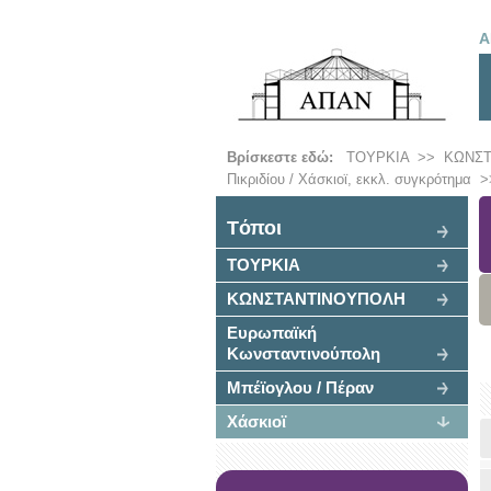
Α
Βρίσκεστε εδώ:
ΤΟΥΡΚΙΑ
>>
ΚΩΝΣ
Πικριδίου / Χάσκιοϊ, εκκλ. συγκρότημα
>
Tόποι
ΤΟΥΡΚΙΑ
ΚΩΝΣΤΑΝΤΙΝΟΥΠΟΛΗ
Ευρωπαϊκή
Κωνσταντινούπολη
Μπέϊογλου / Πέραν
Χάσκιοϊ