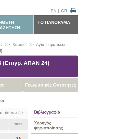
EN
|
GR
ΝΘΕΤΗ
ΤΟ ΠΑΝΟΡΑΜΑ
ΑΖΗΤΗΣΗ
αν
>>
Χάσκιοϊ
>>
Αγία Παρασκευή
)
 (Επιγρ. ΑΠΑΝ 24)
τα
Γεωφυσικές Οντότητες
ρα
Βιβλιογραφία
ευταία σελίδα
Χορηγός
more
ψηφιοποίησης