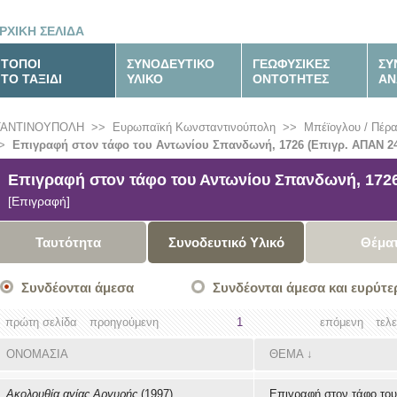
ΡΧΙΚΗ ΣΕΛΙΔΑ
ΤΟΠΟΙ
ΣΥΝΟΔΕΥΤΙΚΟ
ΓΕΩΦΥΣΙΚΕΣ
ΣΥ
ΤΟ ΤΑΞΙΔΙ
ΥΛΙΚΟ
ΟΝΤΟΤΗΤΕΣ
ΑΝ
ΤΑΝΤΙΝΟΥΠΟΛΗ
>>
Ευρωπαϊκή Κωνσταντινούπολη
>>
Μπέϊογλου / Πέρ
>
Επιγραφή στον τάφο του Αντωνίου Σπανδωνή, 1726 (Επιγρ. ΑΠΑΝ 24
Επιγραφή στον τάφο του Αντωνίου Σπανδωνή, 1726
[Επιγραφή]
Ταυτότητα
Συνοδευτικό Υλικό
Θέμα
Συνδέονται άμεσα
Συνδέονται άμεσα και ευρύτε
πρώτη σελίδα
προηγούμενη
1
επόμενη
τελ
ΟΝΟΜΑΣΙΑ
ΘΕΜΑ
↓
Ακολουθία αγίας Αργυρής
(1997)
Επιγραφή στον τάφο του