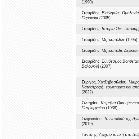
(1990)
Σταυρίδης,
Εκκλησίαι, Ομολογίαι
Παροικίαι
(2005)
Σταυρίδης,
Ιστορία Οικ. Πατριαρ
Σταυρίδης,
Μητροπόλεις
(1995)
Σταυρίδης,
Μητρόπολις Δέρκων
Σταυρίδης,
Σύνδεσμος Βοηθεία
Βαλουκλή
(2007)
Συρίγος, Χατζηβασιλείου,
Μικρα
Καταστροφή: ερωτήματα και απα
(2022)
Σωτηρίου,
Κειμήλια Οικουμενικ
Πατριαρχείου
(1938)
Σωφρονίου,
Το εισοδικό της Αγ
(2019)
Τάντσης,
Αρχιτεκτονική στο Βυζ