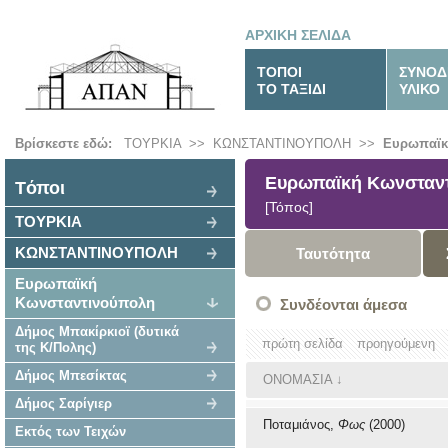
ΑΡΧΙΚΗ ΣΕΛΙΔΑ
ΤΟΠΟΙ
ΣΥΝΟΔ
ΤΟ ΤΑΞΙΔΙ
ΥΛΙΚΟ
Βρίσκεστε εδώ:
ΤΟΥΡΚΙΑ
>>
ΚΩΝΣΤΑΝΤΙΝΟΥΠΟΛΗ
>>
Ευρωπαϊκ
Ευρωπαϊκή Κωνσταν
Tόποι
[Τόπος]
ΤΟΥΡΚΙΑ
ΚΩΝΣΤΑΝΤΙΝΟΥΠΟΛΗ
Ταυτότητα
Ευρωπαϊκή
Κωνσταντινούπολη
Συνδέονται άμεσα
Δήμος Μπακίρκιοϊ (δυτικά
πρώτη σελίδα
προηγούμενη
της Κ/Πολης)
Δήμος Μπεσίκτας
ΟΝΟΜΑΣΙΑ
↓
Δήμος Σαρίγιερ
Ποταμιάνος,
Φως
(2000)
Εκτός των Τειχών