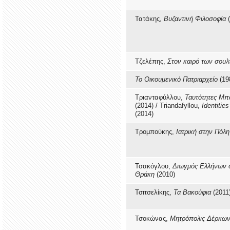
Τατάκης,
Βυζαντινή Φιλοσοφία
(
Τζελέπης,
Στον καιρό των σου
Το Οικουμενικό Πατριαρχείο
(19
Τριανταφύλλου,
Ταυτότητες Μπ
(2014) / Triandafyllou,
Identities
(2014)
Τρομπούκης,
Ιατρική στην Πόλη
Τσακόγλου,
Διωγμός Ελλήνων 
Θράκη
(2010)
Τσιτσελίκης,
Τα Βακούφια
(2011
Τσοκώνας,
Μητρόπολις Δέρκω