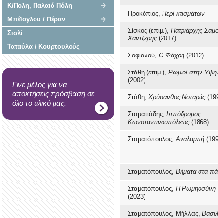
Κ/Πολη, Παλαιά Πόλη
Προκόπιος,
Περί κτισμάτων
Μπέϊογλου / Πέραν
Σίσκος (επιμ.),
Πατριάρχης Σαμ
Σισλί
Χαντζερής
(2017)
Ταταύλα / Κουρτουλούς
Σοφιανού,
Ο Φάχρη
(2012)
Στάθη (επιμ.),
Ρωμιοί στην Υψη
(2002)
Γίνε μέλος για να
αποκτήσεις πρόσβαση σε
Στάθη,
Χρύσανθος Νοταράς
(19
όλο το υλικό μας.
Σταματιάδης,
Ιππόδρομος
Κωνσταντινουπόλεως
(1868)
Σταματόπουλος,
Αναλαμπή
(199
Σταματόπουλος,
Βήματα στα πά
Σταματόπουλος,
Η Ρωμηοσύνη τ
(2023)
Σταματόπουλος, Μήλλας,
Βασι