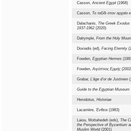
Casson,
Ancient Egypt
(1968)
Casson,
Το ταξίδι στον αρχαίο 
Dalachanis,
The Greek Exodus 
1937-1962
(2020)
Dalrymple,
From the Holy Moun
Doxiadis (ed),
Facing Eternity
(
Fowden,
Egyptian Hermes
(199
Fowden,
Αιγύπτιος Ερμής
(2002
Grabar,
L’âge d’or de Justinien
(
Guide to the Egyptian Museum
Herodotus,
Historiae
Lacarrière,
Ένθεοι
(1983)
Laiou, Mottahedeh (eds),
The C
the Perspective of Byzantium a
Muslim World
(2001)