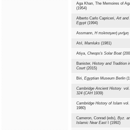
Aga Khan, The Memoires of Ag
(1954)
Alberto Carlo Capriceri,
Art and 
Egypt
(1994)
Assmann,
Η πολιτισμική μνήμη
Atıl,
Mamluks
(1981)
Atiya,
Cheops's Solar Boat
(200
Banister,
History and Tradition 
Court
(2015)
Biri,
Egyptian Museum Berlin
(1
Cambridge Ancient History
vol.
324
(
CAH
1939)
Cambridge History of Islam
vol.
1980)
Cameron, Conrad (eds),
Byz. an
Islamic Near East
I (1992)