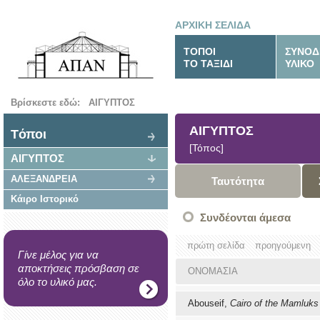
ΑΡΧΙΚΗ ΣΕΛΙΔΑ
ΤΟΠΟΙ
ΣΥΝΟΔ
ΤΟ ΤΑΞΙΔΙ
ΥΛΙΚΟ
Βρίσκεστε εδώ:
ΑΙΓΥΠΤΟΣ
ΑΙΓΥΠΤΟΣ
Tόποι
[Τόπος]
ΑΙΓΥΠΤΟΣ
ΑΛΕΞΑΝΔΡΕΙΑ
Ταυτότητα
Κάιρο Ιστορικό
Συνδέονται άμεσα
πρώτη σελίδα
προηγούμενη
Γίνε μέλος για να
αποκτήσεις πρόσβαση σε
ΟΝΟΜΑΣΙΑ
όλο το υλικό μας.
Abouseif,
Cairo of the Mamluks