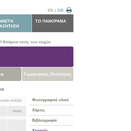
EN
|
GR
ΝΘΕΤΗ
ΤΟ ΠΑΝΟΡΑΜΑ
ΑΖΗΤΗΣΗ
Η Απάμεια εντός των τειχών
τα
Γεωφυσικές Οντότητες
ρα
Φωτογραφικό υλικό
ευταία σελίδα
Χάρτες
more
Βιβλιογραφία
Χορηγός