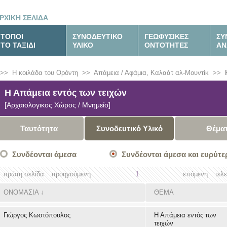
ΡΧΙΚΗ ΣΕΛΙΔΑ
ΤΟΠΟΙ
ΣΥΝΟΔΕΥΤΙΚΟ
ΓΕΩΦΥΣΙΚΕΣ
ΣΥ
ΤΟ ΤΑΞΙΔΙ
ΥΛΙΚΟ
ΟΝΤΟΤΗΤΕΣ
ΑΝ
>>
Η κοιλάδα του Ορόντη
>>
Απάμεια / Αφάμια, Καλαάτ αλ-Μουντίκ
>>
Η Απάμεια εντός των τειχών
[Αρχαιολογικος Χώρος / Μνημείο]
Ταυτότητα
Συνοδευτικό Υλικό
Θέμα
Συνδέονται άμεσα
Συνδέονται άμεσα και ευρύτε
πρώτη σελίδα
προηγούμενη
1
επόμενη
τελ
ΟΝΟΜΑΣΙΑ
↓
ΘΕΜΑ
Γιώργος Κωστόπουλος
Η Απάμεια εντός των
τειχών