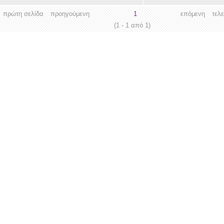
πρώτη σελίδα
προηγούμενη
1
επόμενη
τελ
(1 - 1 από 1)