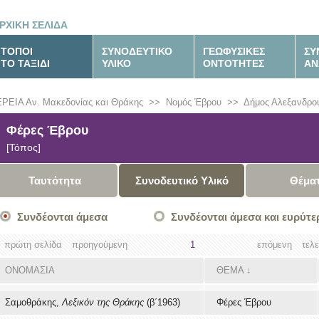
ΡΧΙΚΗ ΣΕΛΙΔΑ
ΤΟΠΟΙ
ΣΥΝΟΔΕΥΤΙΚΟ
ΓΕΩΦΥΣΙΚΕΣ
ΣΥ
ΤΟ ΤΑΞΙΔΙ
ΥΛΙΚΟ
ΟΝΤΟΤΗΤΕΣ
ΑΝ
ΡΕΙΑ Αν. Μακεδονίας και Θράκης
>>
Νομός Έβρου
>>
Δήμος Αλεξανδρο
Φέρες Έβρου
[Τόπος]
Ταυτότητα
Συνοδευτικό Υλικό
Θέμα
Συνδέονται άμεσα
Συνδέονται άμεσα και ευρύτε
πρώτη σελίδα
προηγούμενη
1
επόμενη
τελ
ΟΝΟΜΑΣΙΑ
ΘΕΜΑ
↓
Σαμοθράκης,
Λεξικόν της Θράκης
(β΄1963)
Φέρες Έβρου