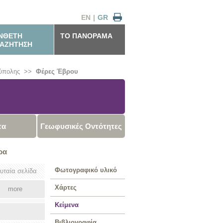
EN
|
GR
ΝΘΕΤΗ
ΤΟ ΠΑΝΟΡΑΜΑ
ΑΖΗΤΗΣΗ
ύπολης
>>
Φέρες Έβρου
τα
Γεωφυσικές Οντότητες
ρα
Φωτογραφικό υλικό
ευταία σελίδα
Χάρτες
more
Κείμενα
Βιβλιογραφία