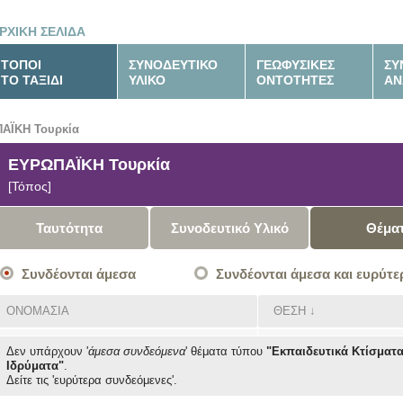
ΡΧΙΚΗ ΣΕΛΙΔΑ
ΤΟΠΟΙ
ΣΥΝΟΔΕΥΤΙΚΟ
ΓΕΩΦΥΣΙΚΕΣ
ΣΥ
ΤΟ ΤΑΞΙΔΙ
ΥΛΙΚΟ
ΟΝΤΟΤΗΤΕΣ
ΑΝ
ΑΪΚΗ Τουρκία
ΕΥΡΩΠΑΪΚΗ Τουρκία
[Τόπος]
Ταυτότητα
Συνοδευτικό Υλικό
Θέμα
Συνδέονται άμεσα
Συνδέονται άμεσα και ευρύτε
ΟΝΟΜΑΣΙΑ
ΘΕΣΗ
↓
Δεν υπάρχουν '
άμεσα συνδεόμενα
' θέματα
τύπου
"Εκπαιδευτικά Κτίσματα
Ιδρύματα"
.
Δείτε τις 'ευρύτερα συνδεόμενες'.