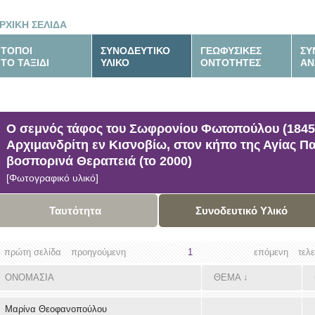
ΡΧΙΚΗ ΣΕΛΙΔΑ
ΤΟΠΟΙ
ΣΥΝΟΔΕΥΤΙΚΟ
ΓΕΩΦΥΣΙΚΕΣ
ΣΥ
ΤΟ ΤΑΞΙΔΙ
ΥΛΙΚΟ
ΟΝΤΟΤΗΤΕΣ
ΑΝ
Ο σεμνός τάφος του Σωφρονίου Φωτοπούλου (1845-
Αρχιμανδρίτη εν Κισνοβίω, στον κήπο της Αγίας Π
βοσπορινά Θεραπειά (το 2000)
[Φωτογραφικό υλικό]
Ταυτότητα
Συνοδευτικό Υλικό
πρώτη σελίδα
προηγούμενη
1
επόμενη
τελ
ΟΝΟΜΑΣΙΑ
ΘΕΜΑ
↓
Μαρίνα Θεοφανοπούλου