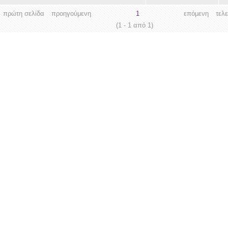
πρώτη σελίδα
προηγούμενη
1
επόμενη
τελ
(1 - 1 από 1)