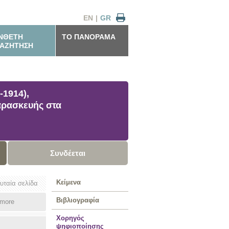
EN
|
GR
ΝΘΕΤΗ
ΤΟ ΠΑΝΟΡΑΜΑ
ΑΖΗΤΗΣΗ
1914),
αρασκευής στα
Συνδέεται
Κείμενα
ευταία σελίδα
Βιβλιογραφία
more
Χορηγός
ψηφιοποίησης