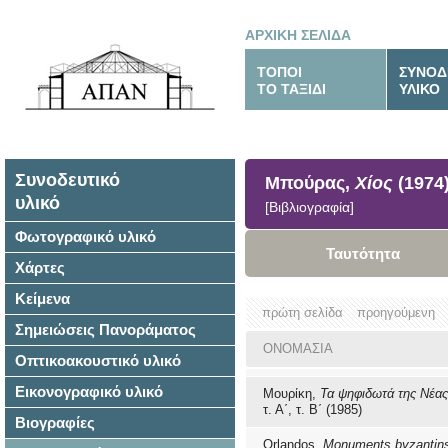
ΑΡΧΙΚΗ ΣΕΛΙΔΑ
ΤΟΠΟΙ
ΣΥΝΟΔ
ΤΟ ΤΑΞΙΔΙ
ΥΛΙΚΟ
Συνοδευτικό
Μπούρας,
Χίος
(1974
υλικό
[Βιβλιογραφία]
Φωτογραφικό υλικό
Ταυτότητα
Χάρτες
Κείμενα
πρώτη σελίδα
προηγούμενη
Σημειώσεις Πανοράματος
ΟΝΟΜΑΣΙΑ
Οπτικοακουστικό υλικό
Εικονογραφικό υλικό
Μουρίκη,
Τα ψηφιδωτά της Νέα
τ. Α΄, τ. Β΄ (1985)
Βιογραφίες
Orlandos,
Monuments byzantins