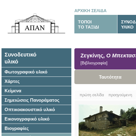
ΑΡΧΙΚΗ ΣΕΛΙΔΑ
ΤΟΠΟΙ
ΣΥΝΟΔ
ΤΟ ΤΑΞΙΔΙ
ΥΛΙΚΟ
Συνοδευτικό
Ζεγκίνης,
Ο Μπεκτασι
υλικό
[Βιβλιογραφία]
Φωτογραφικό υλικό
Ταυτότητα
Χάρτες
Κείμενα
πρώτη σελίδα
προηγούμενη
Σημειώσεις Πανοράματος
Οπτικοακουστικό υλικό
Εικονογραφικό υλικό
Βιογραφίες