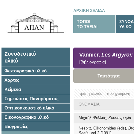
ΑΡΧΙΚΗ ΣΕΛΙΔΑ
ΤΟΠΟΙ
ΣΥΝΟΔ
ΤΟ ΤΑΞΙΔΙ
ΥΛΙΚΟ
Συνοδευτικό
Vannier,
Les Argyroi: 
υλικό
[Βιβλιογραφία]
Φωτογραφικό υλικό
Ταυτότητα
Χάρτες
Κείμενα
πρώτη σελίδα
προηγούμενη
Σημειώσεις Πανοράματος
ΟΝΟΜΑΣΙΑ
Οπτικοακουστικό υλικό
Εικονογραφικό υλικό
Μιχαήλ Ψελλός,
Χρονογραφία
Βιογραφίες
Nesbitt, Oikonomides (eds),
By
Seals
, vol 2 (1991)