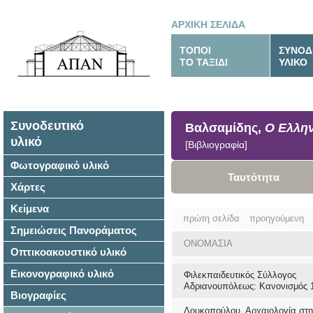
ΑΡΧΙΚΗ ΣΕΛΙΔΑ
ΤΟΠΟΙ
ΣΥΝΟΔ
ΤΟ ΤΑΞΙΔΙ
ΥΛΙΚΟ
Συνοδευτικό
Βαλσαμίδης,
Ο Ελλη
υλικό
[Βιβλιογραφία]
Φωτογραφικό υλικό
Ταυτότητα
Χάρτες
Κείμενα
πρώτη σελίδα
προηγούμενη
Σημειώσεις Πανοράματος
ΟΝΟΜΑΣΙΑ
Οπτικοακουστικό υλικό
Εικονογραφικό υλικό
Φιλεκπαιδευτικός Σύλλογος
Αδριανουπόλεως: Κανονισμός 
Βιογραφίες
Λουκοπούλου, Αρχαιολογία στη