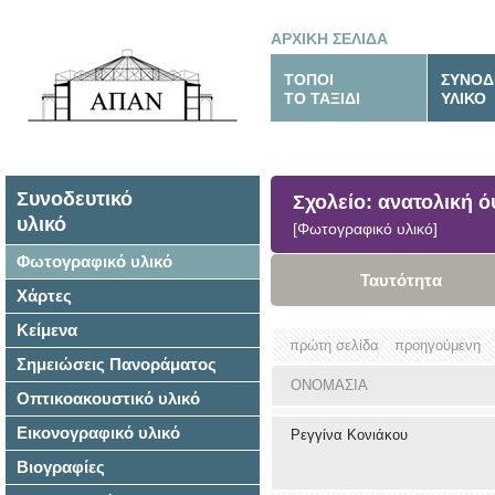
ΑΡΧΙΚΗ ΣΕΛΙΔΑ
ΤΟΠΟΙ
ΣΥΝΟΔ
ΤΟ ΤΑΞΙΔΙ
ΥΛΙΚΟ
Συνοδευτικό
Σχολείο: ανατολική 
υλικό
[Φωτογραφικό υλικό]
Φωτογραφικό υλικό
Ταυτότητα
Χάρτες
Κείμενα
πρώτη σελίδα
προηγούμενη
Σημειώσεις Πανοράματος
ΟΝΟΜΑΣΙΑ
Οπτικοακουστικό υλικό
Εικονογραφικό υλικό
Ρεγγίνα Κονιάκου
Βιογραφίες