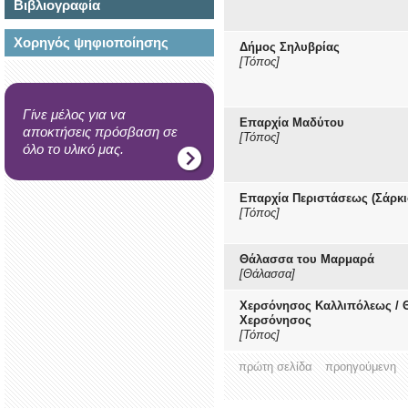
Βιβλιογραφία
Χορηγός ψηφιοποίησης
Δήμος Σηλυβρίας
[Τόπος]
Γίνε μέλος για να
Επαρχία Μαδύτου
αποκτήσεις πρόσβαση σε
[Τόπος]
όλο το υλικό μας.
Επαρχία Περιστάσεως (Σάρκι
[Τόπος]
Θάλασσα του Μαρμαρά
[Θάλασσα]
Χερσόνησος Καλλιπόλεως / 
Χερσόνησος
[Τόπος]
πρώτη σελίδα
προηγούμενη