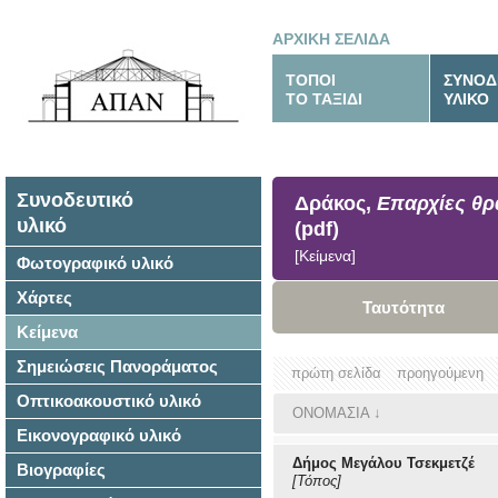
ΑΡΧΙΚΗ ΣΕΛΙΔΑ
ΤΟΠΟΙ
ΣΥΝΟΔ
ΤΟ ΤΑΞΙΔΙ
ΥΛΙΚΟ
Συνοδευτικό
Δράκος,
Επαρχίες θρ
υλικό
(pdf)
[Κείμενα]
Φωτογραφικό υλικό
Χάρτες
Ταυτότητα
Κείμενα
Σημειώσεις Πανοράματος
πρώτη σελίδα
προηγούμενη
Οπτικοακουστικό υλικό
ΟΝΟΜΑΣΙΑ
↓
Εικονογραφικό υλικό
Δήμος Μεγάλου Τσεκμετζέ
Βιογραφίες
[Τόπος]