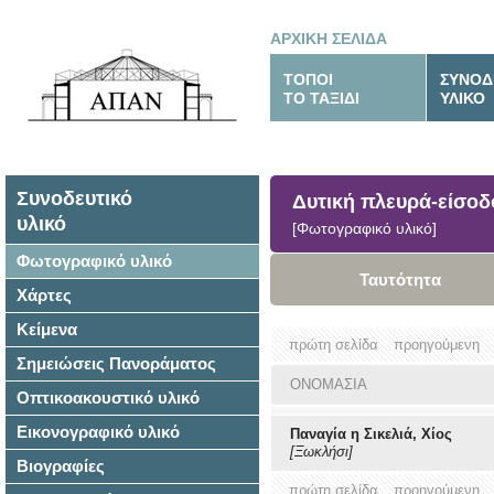
ΑΡΧΙΚΗ ΣΕΛΙΔΑ
ΤΟΠΟΙ
ΣΥΝΟΔ
ΤΟ ΤΑΞΙΔΙ
ΥΛΙΚΟ
Συνοδευτικό
Δυτική πλευρά-είσοδο
υλικό
[Φωτογραφικό υλικό]
Φωτογραφικό υλικό
Ταυτότητα
Χάρτες
Κείμενα
πρώτη σελίδα
προηγούμενη
Σημειώσεις Πανοράματος
ΟΝΟΜΑΣΙΑ
Οπτικοακουστικό υλικό
Εικονογραφικό υλικό
Παναγία η Σικελιά, Χίος
[Ξωκλήσι]
Βιογραφίες
πρώτη σελίδα
προηγούμενη