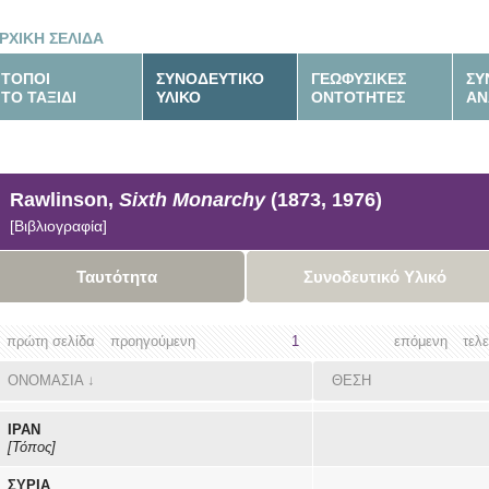
ΡΧΙΚΗ ΣΕΛΙΔΑ
ΤΟΠΟΙ
ΣΥΝΟΔΕΥΤΙΚΟ
ΓΕΩΦΥΣΙΚΕΣ
ΣΥ
ΤΟ ΤΑΞΙΔΙ
ΥΛΙΚΟ
ΟΝΤΟΤΗΤΕΣ
ΑΝ
Rawlinson,
Sixth Monarchy
(1873, 1976)
[Βιβλιογραφία]
Ταυτότητα
Συνοδευτικό Υλικό
πρώτη σελίδα
προηγούμενη
1
επόμενη
τελ
ΟΝΟΜΑΣΙΑ
↓
ΘΕΣΗ
ΙΡΑΝ
[Τόπος]
ΣΥΡΙΑ