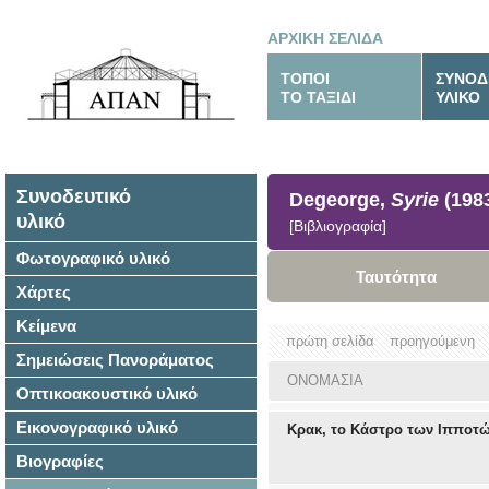
ΑΡΧΙΚΗ ΣΕΛΙΔΑ
ΤΟΠΟΙ
ΣΥΝΟΔ
ΤΟ ΤΑΞΙΔΙ
ΥΛΙΚΟ
Συνοδευτικό
Degeorge,
Syrie
(198
υλικό
[Βιβλιογραφία]
Φωτογραφικό υλικό
Ταυτότητα
Χάρτες
Κείμενα
πρώτη σελίδα
προηγούμενη
Σημειώσεις Πανοράματος
ΟΝΟΜΑΣΙΑ
Οπτικοακουστικό υλικό
Εικονογραφικό υλικό
Κρακ, το Κάστρο των Ιπποτ
Βιογραφίες