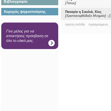
Βιβλιογραφία
[Τόπος]
Χορηγός ψηφιοποίησης
Παναγία η Σικελιά, Χίος
[Χριστιανορθόδοξο Μνημείο]
-
[
πρώτη σελίδα
προηγούμενη
Γίνε μέλος για να
αποκτήσεις πρόσβαση σε
όλο το υλικό μας.