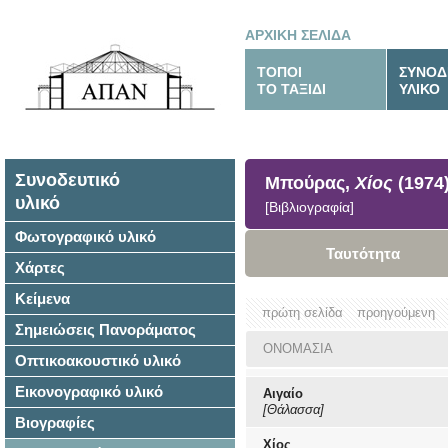
ΑΡΧΙΚΗ ΣΕΛΙΔΑ
ΤΟΠΟΙ
ΣΥΝΟΔ
ΤΟ ΤΑΞΙΔΙ
ΥΛΙΚΟ
Συνοδευτικό
Μπούρας,
Χίος
(1974
υλικό
[Βιβλιογραφία]
Φωτογραφικό υλικό
Ταυτότητα
Χάρτες
Κείμενα
πρώτη σελίδα
προηγούμενη
Σημειώσεις Πανοράματος
ΟΝΟΜΑΣΙΑ
Οπτικοακουστικό υλικό
Εικονογραφικό υλικό
Αιγαίο
[Θάλασσα]
Βιογραφίες
Χίος