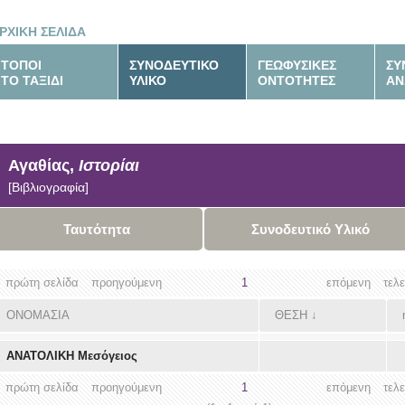
ΡΧΙΚΗ ΣΕΛΙΔΑ
ΤΟΠΟΙ
ΣΥΝΟΔΕΥΤΙΚΟ
ΓΕΩΦΥΣΙΚΕΣ
ΣΥ
ΤΟ ΤΑΞΙΔΙ
ΥΛΙΚΟ
ΟΝΤΟΤΗΤΕΣ
ΑΝ
Αγαθίας,
Ιστορίαι
[Βιβλιογραφία]
Ταυτότητα
Συνοδευτικό Υλικό
πρώτη σελίδα
προηγούμενη
1
επόμενη
τελ
ΟΝΟΜΑΣΙΑ
ΘΕΣΗ
↓
ΑΝΑΤΟΛΙΚΗ Μεσόγειος
πρώτη σελίδα
προηγούμενη
1
επόμενη
τελ