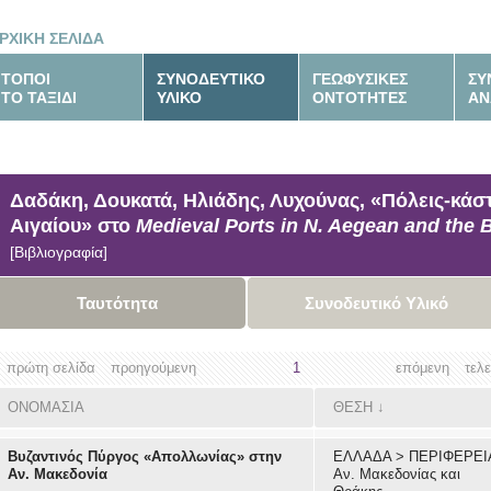
ΡΧΙΚΗ ΣΕΛΙΔΑ
ΤΟΠΟΙ
ΣΥΝΟΔΕΥΤΙΚΟ
ΓΕΩΦΥΣΙΚΕΣ
ΣΥ
ΤΟ ΤΑΞΙΔΙ
ΥΛΙΚΟ
ΟΝΤΟΤΗΤΕΣ
ΑΝ
Δαδάκη, Δουκατά, Ηλιάδης, Λυχούνας, «Πόλεις-κάστ
Αιγαίου» στο
Medieval Ports in N. Aegean and the 
[Βιβλιογραφία]
Ταυτότητα
Συνοδευτικό Υλικό
πρώτη σελίδα
προηγούμενη
1
επόμενη
τελ
ΟΝΟΜΑΣΙΑ
ΘΕΣΗ
↓
Βυζαντινός Πύργος «Απολλωνίας» στην
ΕΛΛΑΔΑ
>
ΠΕΡΙΦΕΡΕΙ
Αν. Μακεδονία
Αν. Μακεδονίας και