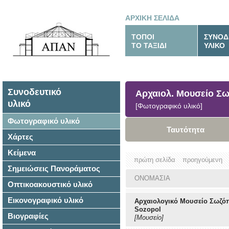
ΑΡΧΙΚΗ ΣΕΛΙΔΑ
ΤΟΠΟΙ
ΣΥΝΟΔ
ΤΟ ΤΑΞΙΔΙ
ΥΛΙΚΟ
Συνοδευτικό
Αρχαιολ. Μουσείο Σω
υλικό
[Φωτογραφικό υλικό]
Φωτογραφικό υλικό
Ταυτότητα
Χάρτες
Κείμενα
πρώτη σελίδα
προηγούμενη
Σημειώσεις Πανοράματος
ΟΝΟΜΑΣΙΑ
Οπτικοακουστικό υλικό
Εικονογραφικό υλικό
Αρχαιολογικό Μουσείο Σωζόπ
Sozopol
Βιογραφίες
[Μουσείο]