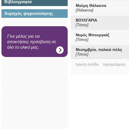
Βιβλιογραφία
Μαύρη Θάλασσα
[Θάλασσα]
Χορηγός ψηφιοποίησης
ΒΟΥΛΓΑΡΙΑ
[Τόπος]
Νομός Μπουργκάζ
Γίνε μέλος για να
[Τόπος]
αποκτήσεις πρόσβαση σε
όλο το υλικό μας.
Μεσημβρία, παλαιά πόλη
[Τόπος]
πρώτη σελίδα
προηγούμενη