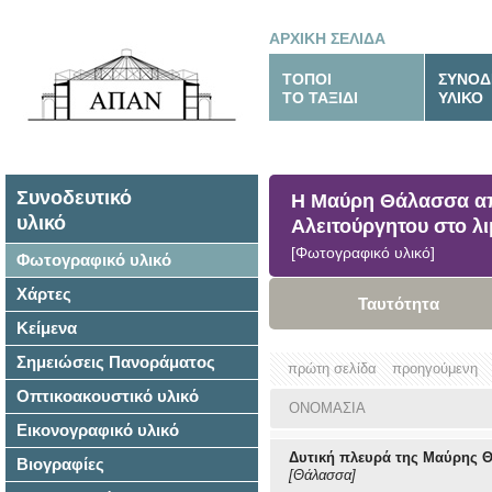
ΑΡΧΙΚΗ ΣΕΛΙΔΑ
ΤΟΠΟΙ
ΣΥΝΟΔ
ΤΟ ΤΑΞΙΔΙ
ΥΛΙΚΟ
Συνοδευτικό
Η Μαύρη Θάλασσα από
υλικό
Αλειτούργητου στο λ
[Φωτογραφικό υλικό]
Φωτογραφικό υλικό
Χάρτες
Ταυτότητα
Κείμενα
Σημειώσεις Πανοράματος
πρώτη σελίδα
προηγούμενη
Οπτικοακουστικό υλικό
ΟΝΟΜΑΣΙΑ
Εικονογραφικό υλικό
Δυτική πλευρά της Μαύρης 
Βιογραφίες
[Θάλασσα]