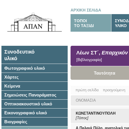
ΑΡΧΙΚΗ ΣΕΛΙΔΑ
ΤΟΠΟΙ
ΣΥΝΟΔ
ΤΟ ΤΑΞΙΔΙ
ΥΛΙΚΟ
Συνοδευτικό
Λέων ΣΤ΄,
Επαρχικόν 
υλικό
[Βιβλιογραφία]
Φωτογραφικό υλικό
Ταυτότητα
Χάρτες
Κείμενα
πρώτη σελίδα
προηγούμενη
Σημειώσεις Πανοράματος
ΟΝΟΜΑΣΙΑ
Οπτικοακουστικό υλικό
Εικονογραφικό υλικό
ΚΩΝΣΤΑΝΤΙΝΟΥΠΟΛΗ
[Τόπος]
Βιογραφίες
Α Παλαιά Πόλη, ανατολικό τμ