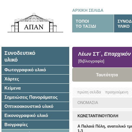
ΑΡΧΙΚΗ ΣΕΛΙΔΑ
ΤΟΠΟΙ
ΣΥΝΟΔ
ΤΟ ΤΑΞΙΔΙ
ΥΛΙΚΟ
Συνοδευτικό
Λέων ΣΤ΄,
Επαρχικόν 
υλικό
[Βιβλιογραφία]
Φωτογραφικό υλικό
Ταυτότητα
Χάρτες
Κείμενα
πρώτη σελίδα
προηγούμενη
Σημειώσεις Πανοράματος
ΟΝΟΜΑΣΙΑ
Οπτικοακουστικό υλικό
Εικονογραφικό υλικό
ΚΩΝΣΤΑΝΤΙΝΟΥΠΟΛΗ
Βιογραφίες
Α Παλαιά Πόλη, ανατολικό τμ
1-3