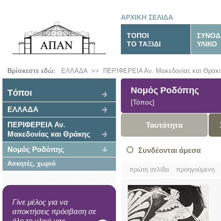
ΑΡΧΙΚΗ ΣΕΛΙΔΑ
ΤΟΠΟΙ
ΣΥΝΟΔ
ΤΟ ΤΑΞΙΔΙ
ΥΛΙΚΟ
Βρίσκεστε εδώ:
ΕΛΛΑΔΑ
>>
ΠΕΡΙΦΕΡΕΙΑ Αν. Μακεδονίας και Θράκ
Νομός Ροδόπης
Tόποι
[Τόπος]
ΕΛΛΑΔΑ
ΠΕΡΙΦΕΡΕΙΑ Αν.
Ταυτότητα
Μακεδονίας και Θράκης
Νομός Ροδόπης
Συνδέονται άμεσα
Ασκητές, χωριό
πρώτη σελίδα
προηγούμενη
Γίνε μέλος για να
αποκτήσεις πρόσβαση σε
όλο το υλικό μας.