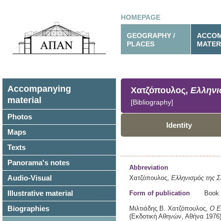
HOMEPAGE
GEOGRAPHY /
ACCOM
PLACES
MATER
Accompanying
Χατζόπουλος,
Ελληνισ
material
[Bibliography]
Photos
Identity
Maps
Texts
Panorama's notes
Abbreviation
Audio-Visual
Χατζόπουλος,
Ελληνισμός της Σ
Illustrative material
Form of publication
Book
Biographies
Μιλτιάδης Β. Χατζόπουλος,
Ο Ε
(Εκδοτική Αθηνών,
Αθήνα
1976