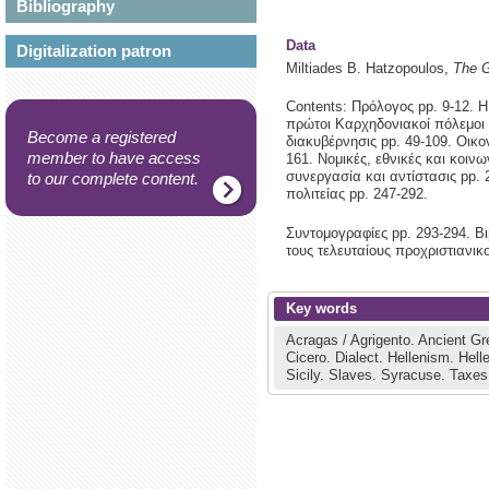
Bibliography
Data
Digitalization patron
Miltiades B. Hatzopoulos,
The G
Contents: Πρόλογος pp. 9-12. Η
πρώτοι Καρχηδονιακοί πόλεμοι κ
Become a registered
διακυβέρνησις pp. 49-109. Οικον
member to have access
161. Νομικές, εθνικές και κοιν
συνεργασία και αντίστασις pp. 
to our complete content.
πολιτείας pp. 247-292.
Συντομογραφίες pp. 293-294. Βι
τους τελευταίους προχριστιανικ
Key words
Acragas / Agrigento.
Ancient Gr
Cicero.
Dialect.
Hellenism.
Hell
Sicily.
Slaves.
Syracuse.
Taxes