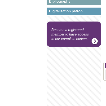
Bibliography
Digitalization patron
Become a registered
member to have access
to our complete content.