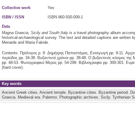
Collective work
Yes
ISBN / ISSN
ISBN 960-500-009-1
Data
Magna Graecia, Sicily and South Italy
is a travel photography album accom
historical-archaeological survey. The text and detailed captions are written
Menaide and Maria Fakide.
Contents: Πρόλογος p. 8. Δημήτρης Παπαστάμος, Εισαγωγή pp. 9-11. Αρχαί
περίοδος pp. 34-38. Βυζαντινοί χρόνοι pp. 38-48. Ο βυζαντινός κόσμος της
pp. 48-53. Φωτογραφικό Μέρος pp. 54-299. Βιβλιογραφία pp. 300-301. Ευρετ
(hard cover).
Key words
Ancient Greek cities.
Ancient temple.
Byzantine cities.
Byzantine period.
Do
Graecia.
Medieval era.
Palermo.
Photographic archives.
Sicily.
Tyrrhenian 