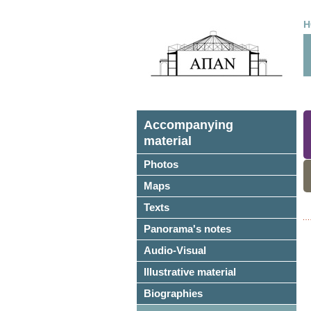
H
Accompanying
material
Photos
Maps
Texts
Panorama's notes
Audio-Visual
Illustrative material
Biographies