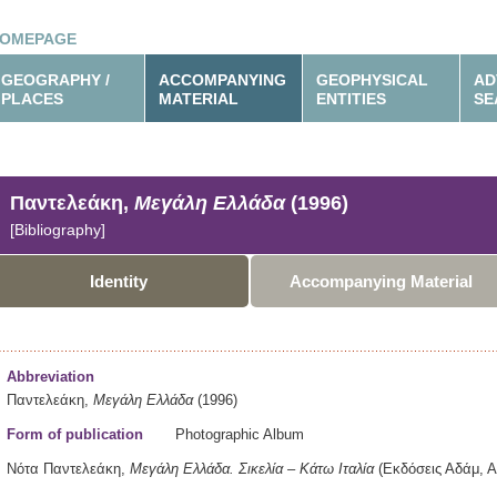
OMEPAGE
GEOGRAPHY /
ACCOMPANYING
GEOPHYSICAL
AD
PLACES
MATERIAL
ENTITIES
SE
Παντελεάκη,
Μεγάλη Ελλάδα
(1996)
[Bibliography]
Identity
Accompanying Material
Abbreviation
Παντελεάκη,
Μεγάλη Ελλάδα
(1996)
Form of publication
Photographic Album
Νότα Παντελεάκη,
Μεγάλη Ελλάδα.
Σικελία – Κάτω Ιταλία
(Εκδόσεις Αδάμ,
Α