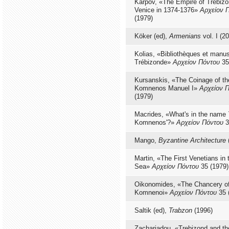
Karpov, «The Empire of Trebiz
Venice in 1374-1376»
Αρχείον 
(1979)
Köker (ed),
Armenians
vol. I (2
Kolias, «Bibliothèques et manus
Trébizonde»
Αρχείον Πόντου
35
Kursanskis, «The Coinage of t
Komnenos Manuel I»
Αρχείον 
(1979)
Macrides, «What's in the name
Komnenos'?»
Αρχείον Πόντου
3
Mango,
Byzantine Architecture
Martin, «The First Venetians in 
Sea»
Αρχείον Πόντου
35 (1979)
Oikonomides, «The Chancery of
Komnenoi»
Αρχείον Πόντου
35 
Saltik (ed),
Trabzon
(1996)
Zachariadou, «Trebizond and th