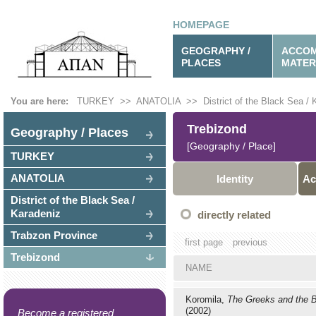
HOMEPAGE
GEOGRAPHY /
ACCOM
PLACES
MATER
You are here:
TURKEY
>>
ANATOLIA
>>
District of the Black Sea /
Trebizond
Geography / Places
[Geography / Place]
TURKEY
ANATOLIA
Identity
Ac
District of the Black Sea /
Karadeniz
directly related
Trabzon Province
first page
previous
Trebizond
NAME
Koromila,
The Greeks and the 
(2002)
Become a registered