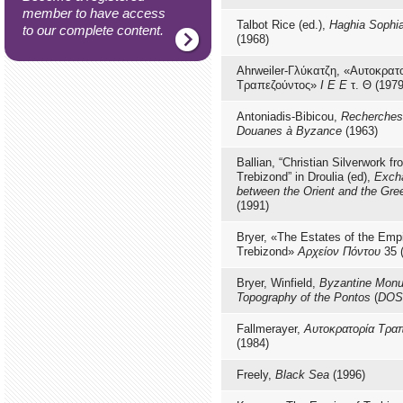
member to have access
Talbot Rice (ed.),
Haghia Sophia
to our complete content.
(1968)
Ahrweiler-Γλύκατζη, «Αυτοκρατο
Τραπεζούντος»
Ι Ε Ε
τ. Θ (1979
Antoniadis-Bibicou,
Recherches 
Douanes à Byzance
(1963)
Ballian, “Christian Silverwork 
Trebizond” in Droulia (ed),
Exch
between the Orient and the Gre
(1991)
Bryer, «The Estates of the Empi
Trebizond»
Αρχείον Πόντου
35 
Bryer, Winfield,
Byzantine Mon
Topography of the Pontos
(
DOS
Fallmerayer,
Αυτοκρατορία Τρα
(1984)
Freely,
Black Sea
(1996)