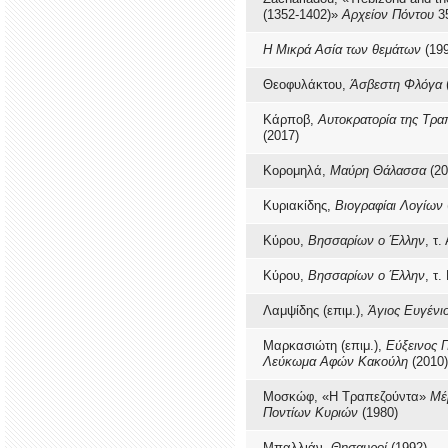
(1352-1402)»
Αρχείον Πόντου
35
Η Μικρά Ασία των θεμάτων
(199
Θεοφυλάκτου,
Άσβεστη Φλόγα
Κάρποβ,
Αυτοκρατορία της Τρα
(2017)
Κορομηλά,
Μαύρη Θάλασσα
(20
Κυριακίδης,
Βιογραφίαι Λογίων
Κύρου,
Βησσαρίων ο Έλλην
, τ.
Κύρου,
Βησσαρίων ο Έλλην
, τ.
Λαμψίδης (επιμ.),
Άγιος Ευγένι
Μαρκασιώτη (επιμ.),
Εύξεινος 
Λεύκωμα Αφών Κακούλη
(2010)
Μοσκώφ, «Η Τραπεζούντα»
Μέ
Ποντίων Κυριών
(1980)
Μπαλλιάν,
Θησαυροί
(1992)