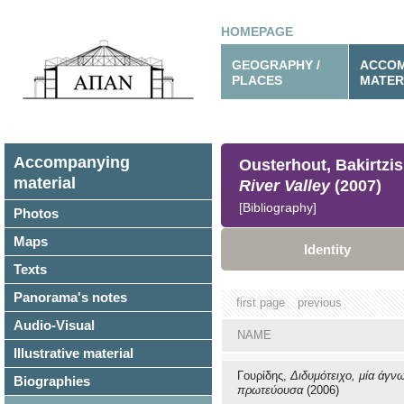
HOMEPAGE
GEOGRAPHY /
ACCOM
PLACES
MATER
Accompanying
Ousterhout, Bakirtzi
material
River Valley
(2007)
[Bibliography]
Photos
Maps
Identity
Texts
Panorama's notes
first page
previous
Audio-Visual
NAME
Illustrative material
Γουρίδης,
Διδυμότειχο, μία άγν
Biographies
πρωτεύουσα
(2006)