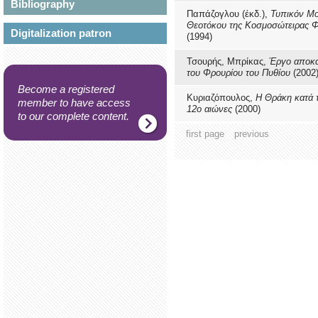
Bibliography
Παπάζογλου (έκδ.),
Τυπικόν Μο
Θεοτόκου της Κοσμοσώτειρας 
Digitalization patron
(1994)
Τσουρής, Μπρίκας,
Έργο αποκ
του Φρουρίου του Πυθίου
(2002
Become a registered
Κυριαζόπουλος,
Η Θράκη κατά τ
member to have access
12ο αιώνες
(2000)
to our complete content.
first page
previous