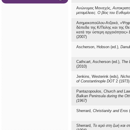
Ανώνυμος Μοναχός,
Αυτοκρατο
μεταμέλειες. Ο βίος του Ευθυμί
Ασημακοπούλου-Ατζακά, «Ψηφ
δάπεδα της Κ/Πολης και της Θ
κατά την ύστερη αρχαιότητας»
(2007)
Ascherson, Hobson (ed.),
Danu
Cathcart, Ascherson (ed.),
The 
(2010)
Jenkins, Westerink (eds),
Nicho
of Constantinople DOT
2 (1973)
Pantazopoulos,
Church and Law
Balkan Peninsula during the Ot
(1967)
Sherrard,
Christianity and Eros
(
Sherrard,
Το ιερό στη ζωή και σ