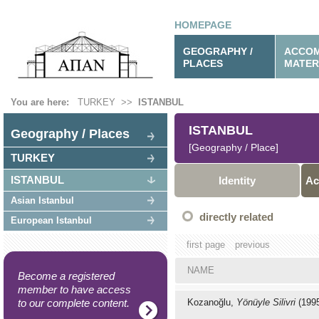
HOMEPAGE
GEOGRAPHY /
ACCOM
PLACES
MATER
You are here:
TURKEY
>>
ISTANBUL
ISTANBUL
Geography / Places
[Geography / Place]
TURKEY
ISTANBUL
Identity
Ac
Asian Istanbul
directly related
European Istanbul
first page
previous
NAME
Become a registered
member to have access
to our complete content.
Kozanoğlu,
Yönüyle Silivri
(199