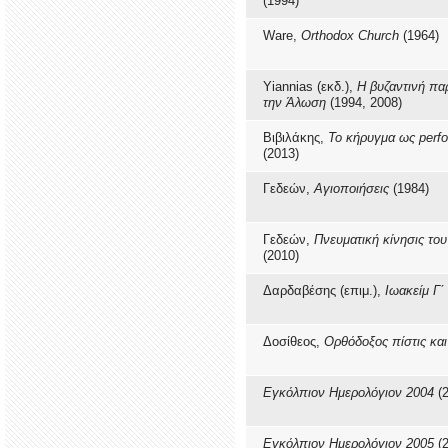
(1994)
Ware,
Orthodox Church
(1964)
Yiannias (εκδ.),
Η βυζαντινή πα
την Άλωση
(1994, 2008)
Βιβιλάκης,
Το κήρυγμα ως perf
(2013)
Γεδεών,
Αγιοποιήσεις
(1984)
Γεδεών,
Πνευματική κίνησις το
(2010)
Δαρδαβέσης (επιμ.),
Ιωακείμ Γ΄
Δοσίθεος,
Ορθόδοξος πίστις κα
Εγκόλπιον Ημερολόγιον 2004
(
Εγκόλπιον Ημερολόγιον 2005
(