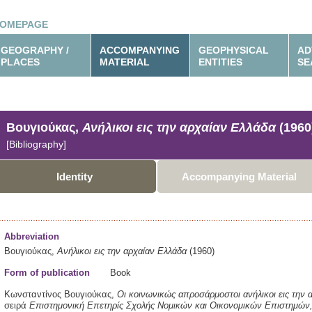
OMEPAGE
GEOGRAPHY /
ACCOMPANYING
GEOPHYSICAL
AD
PLACES
MATERIAL
ENTITIES
SE
Βουγιούκας,
Ανήλικοι εις την αρχαίαν Ελλάδα
(1960
[Bibliography]
Identity
Accompanying Material
Abbreviation
Βουγιούκας,
Ανήλικοι εις την αρχαίαν Ελλάδα
(1960)
Form of publication
Book
Κωνσταντίνος Βουγιούκας,
Οι κοινωνικώς απροσάρμοστοι ανήλικοι εις την 
σειρά
Επιστημονική Επετηρίς Σχολής Νομικών και Οικονομικών Επιστημών