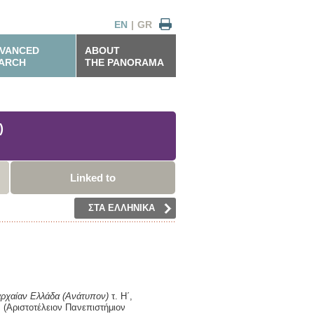
EN
|
GR
VANCED
ABOUT
ARCH
THE PANORAMA
)
Linked to
ΣΤΑ ΕΛΛΗΝΙΚΑ
αρχαίαν Ελλάδα
(Ανάτυπον)
τ. Η΄,
,
(Αριστοτέλειον Πανεπιστήμιον