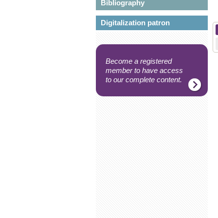
Bibliography
Digitalization patron
Become a registered
member to have access
to our complete content.