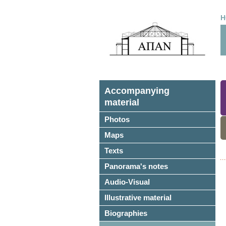
H
Accompanying
material
Photos
Maps
Texts
Panorama's notes
Audio-Visual
Illustrative material
Biographies