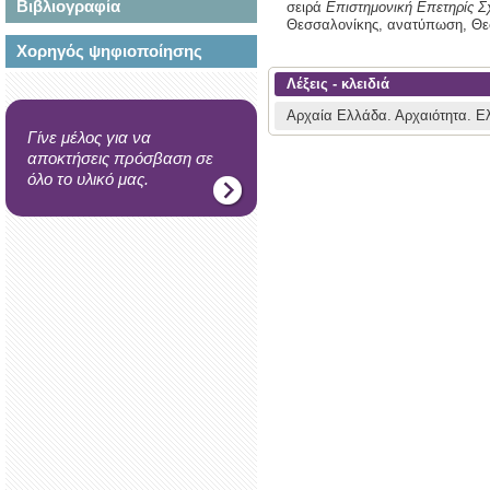
Βιβλιογραφία
σειρά
Επιστημονική Επετηρίς Σ
Θεσσαλονίκης,
ανατύπωση,
Θε
Χορηγός ψηφιοποίησης
Λέξεις - κλειδιά
Αρχαία Ελλάδα.
Αρχαιότητα.
Ε
Γίνε μέλος για να
αποκτήσεις πρόσβαση σε
όλο το υλικό μας.