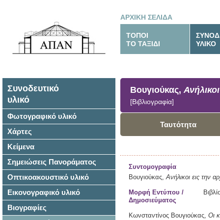
ΑΡΧΙΚΗ ΣΕΛΙΔΑ
ΤΟΠΟΙ
ΣΥΝΟΔ
ΤΟ ΤΑΞΙΔΙ
ΥΛΙΚΟ
Συνοδευτικό
Βουγιούκας,
Ανήλικοι
υλικό
[Βιβλιογραφία]
Φωτογραφικό υλικό
Ταυτότητα
Χάρτες
Κείμενα
Σημειώσεις Πανοράματος
Συντομογραφία
Οπτικοακουστικό υλικό
Βουγιούκας,
Ανήλικοι εις την α
Εικονογραφικό υλικό
Μορφή Εντύπου /
Βιβλί
Δημοσιεύματος
Βιογραφίες
Κωνσταντίνος Βουγιούκας,
Οι 