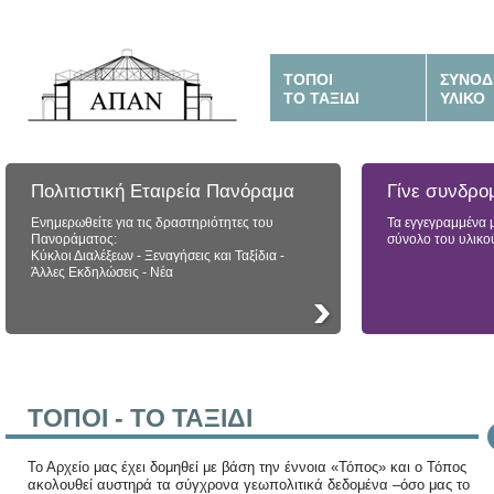
ΤΟΠΟΙ
ΣΥΝΟΔ
ΤΟ ΤΑΞΙΔΙ
ΥΛΙΚΟ
Πολιτιστική Εταιρεία Πανόραμα
Γίνε συνδρο
Ενημερωθείτε για τις δραστηριότητες του
Τα εγγεγραμμένα 
Πανοράματος:
σύνολο του υλικο
Κύκλοι Διαλέξεων - Ξεναγήσεις και Ταξίδια -
Άλλες Εκδηλώσεις - Νέα
ΤΟΠΟΙ - ΤΟ ΤΑΞΙΔΙ
Το Αρχείο μας έχει δομηθεί με βάση την έννοια «Τόπος» και ο Τόπος
ακολουθεί αυστηρά τα σύγχρονα γεωπολιτικά δεδομένα –όσο μας το