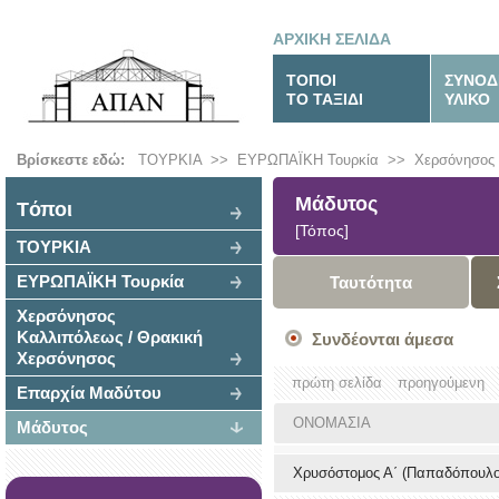
ΑΡΧΙΚΗ ΣΕΛΙΔΑ
ΤΟΠΟΙ
ΣΥΝΟΔ
ΤΟ ΤΑΞΙΔΙ
ΥΛΙΚΟ
Βρίσκεστε εδώ:
ΤΟΥΡΚΙΑ
>>
ΕΥΡΩΠΑΪΚΗ Τουρκία
>>
Χερσόνησος 
Μάδυτος
Tόποι
[Τόπος]
ΤΟΥΡΚΙΑ
ΕΥΡΩΠΑΪΚΗ Τουρκία
Ταυτότητα
Χερσόνησος
Καλλιπόλεως / Θρακική
Συνδέονται άμεσα
Χερσόνησος
πρώτη σελίδα
προηγούμενη
Επαρχία Μαδύτου
ΟΝΟΜΑΣΙΑ
Μάδυτος
Χρυσόστομος Α΄ (Παπαδόπουλο