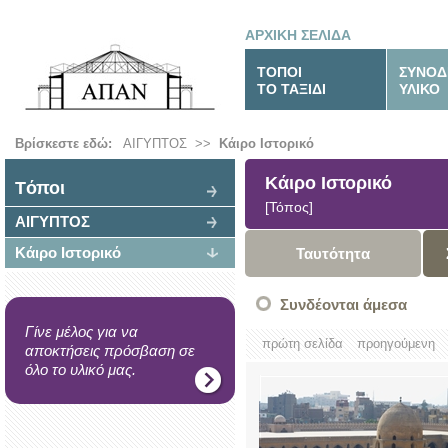
ΑΡΧΙΚΗ ΣΕΛΙΔΑ
ΤΟΠΟΙ
ΣΥΝΟΔ
ΤΟ ΤΑΞΙΔΙ
ΥΛΙΚΟ
Βρίσκεστε εδώ:
ΑΙΓΥΠΤΟΣ
>>
Κάιρο Ιστορικό
Κάιρο Ιστορικό
Tόποι
[Τόπος]
ΑΙΓΥΠΤΟΣ
Κάιρο Ιστορικό
Ταυτότητα
Συνδέονται άμεσα
Γίνε μέλος για να
πρώτη σελίδα
προηγούμενη
αποκτήσεις πρόσβαση σε
όλο το υλικό μας.