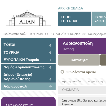
ΑΡΧΙΚΗ ΣΕΛΙΔΑ
ΤΟΠΟΙ
ΣΥΝΟΔ
ΤΟ ΤΑΞΙΔΙ
ΥΛΙΚΟ
Βρίσκεστε εδώ:
ΤΟΥΡΚΙΑ
>>
ΕΥΡΩΠΑΪΚΗ Τουρκία
>>
Νομός Αδρι
Αδριανούπολη
Tόποι
[Τόπος]
ΤΟΥΡΚΙΑ
ΕΥΡΩΠΑΪΚΗ Τουρκία
Ταυτότητα
Νομός Αδριανουπόλεως
Συνδέονται άμεσα
Δήμος (Επαρχία)
Αδριανούπολης
πρώτη σελίδα
προηγούμενη
Αδριανούπολη
ΟΝΟΜΑΣΙΑ
Στη μνήμη Βλαδίμηρου και Σερα
Όχονου
Γίνε μέλος για να