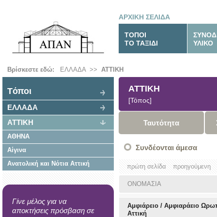
ΑΡΧΙΚΗ ΣΕΛΙΔΑ
ΤΟΠΟΙ
ΣΥΝΟΔ
ΤΟ ΤΑΞΙΔΙ
ΥΛΙΚΟ
Βρίσκεστε εδώ:
ΕΛΛΑΔΑ
>>
ΑΤΤΙΚΗ
ΑΤΤΙΚΗ
Tόποι
[Τόπος]
ΕΛΛΑΔΑ
ΑΤΤΙΚΗ
Ταυτότητα
ΑΘΗΝΑ
Συνδέονται άμεσα
Αίγινα
Ανατολική και Νότια Αττική
πρώτη σελίδα
προηγούμενη
ΟΝΟΜΑΣΙΑ
Γίνε μέλος για να
Αμφιάρειο / Αμφιαράειο Ωρω
αποκτήσεις πρόσβαση σε
Αττική