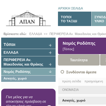
ΑΡΧΙΚΗ ΣΕΛΙΔΑ
ΤΟΠΟΙ
ΣΥΝΟΔ
ΤΟ ΤΑΞΙΔΙ
ΥΛΙΚΟ
Βρίσκεστε εδώ:
ΕΛΛΑΔΑ
>>
ΠΕΡΙΦΕΡΕΙΑ Αν. Μακεδονίας και Θράκ
Νομός Ροδόπης
Tόποι
[Τόπος]
ΕΛΛΑΔΑ
ΠΕΡΙΦΕΡΕΙΑ Αν.
Ταυτότητα
Μακεδονίας και Θράκης
Νομός Ροδόπης
Συνδέονται άμεσα
Ασκητές, χωριό
πρώτη σελίδα
προηγούμενη
ΟΝΟΜΑΣΙΑ
Γίνε μέλος για να
Ασκητές, χωριό
αποκτήσεις πρόσβαση σε
όλο το υλικό μας.