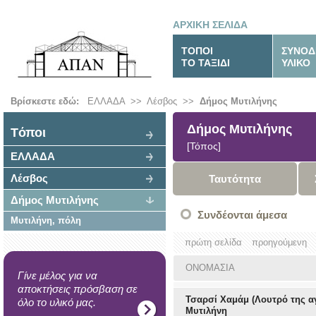
ΑΡΧΙΚΗ ΣΕΛΙΔΑ
ΤΟΠΟΙ
ΣΥΝΟΔ
ΤΟ ΤΑΞΙΔΙ
ΥΛΙΚΟ
Βρίσκεστε εδώ:
ΕΛΛΑΔΑ
>>
Λέσβος
>>
Δήμος Μυτιλήνης
Δήμος Μυτιλήνης
Tόποι
[Τόπος]
ΕΛΛΑΔΑ
Λέσβος
Ταυτότητα
Δήμος Μυτιλήνης
Συνδέονται άμεσα
Μυτιλήνη, πόλη
πρώτη σελίδα
προηγούμενη
ΟΝΟΜΑΣΙΑ
Γίνε μέλος για να
αποκτήσεις πρόσβαση σε
Τσαρσί Χαμάμ (Λουτρό της α
όλο το υλικό μας.
Μυτιλήνη