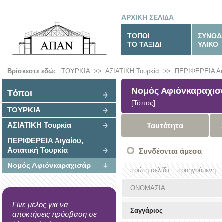
ΑΡΧΙΚΗ ΣΕΛΙΔΑ
ΤΟΠΟΙ
ΣΥΝΟΔ
ΤΟ ΤΑΞΙΔΙ
ΥΛΙΚΟ
Βρίσκεστε εδώ:
ΤΟΥΡΚΙΑ
>>
ΑΣΙΑΤΙΚΗ Τουρκία
>>
ΠΕΡΙΦΕΡΕΙΑ Αιγ
Νομός Αφιόνκαραχισ
Tόποι
[Τόπος]
ΤΟΥΡΚΙΑ
ΑΣΙΑΤΙΚΗ Τουρκία
Ταυτότητα
ΠΕΡΙΦΕΡΕΙΑ Αιγαίου,
Ασιατική Τουρκία
Συνδέονται άμεσα
Νομός Αφιόνκαραχισάρ
πρώτη σελίδα
προηγούμενη
ΟΝΟΜΑΣΙΑ
Γίνε μέλος για να
Σαγγάριος
αποκτήσεις πρόσβαση σε