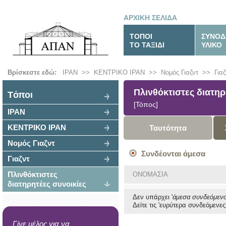
ΑΡΧΙΚΗ ΣΕΛΙΔΑ
ΤΟΠΟΙ
ΣΥΝΟΔ
ΤΟ ΤΑΞΙΔΙ
ΥΛΙΚΟ
Βρίσκεστε εδώ:
ΙΡΑΝ
>>
ΚΕΝΤΡΙΚΟ ΙΡΑΝ
>>
Νομός Γιαζντ
>>
Γιαζ
Πλινθόκτιστες διατηρ
Tόποι
[Τόπος]
ΙΡΑΝ
ΚΕΝΤΡΙΚΟ ΙΡΑΝ
Ταυτότητα
Νομός Γιαζντ
Συνδέονται άμεσα
Γιαζντ
Πλινθόκτιστες
ΟΝΟΜΑΣΙΑ
διατηρητέες συνοικίες
Δεν υπάρχει '
άμεσα συνδεόμεν
Δείτε τις 'ευρύτερα συνδεόμενες'
Γίνε μέλος για να