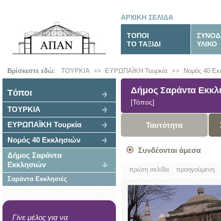
ΑΡΧΙΚΗ ΣΕΛΙΔΑ
ΤΟΠΟΙ
ΣΥΝΟΔ
ΤΟ ΤΑΞΙΔΙ
ΥΛΙΚΟ
Βρίσκεστε εδώ:
ΤΟΥΡΚΙΑ
>>
ΕΥΡΩΠΑΪΚΗ Τουρκία
>>
Νομός 40 Εκ
Δήμος Σαράντα Εκκλ
Tόποι
[Τόπος]
ΤΟΥΡΚΙΑ
ΕΥΡΩΠΑΪΚΗ Τουρκία
Ταυτότητα
Νομός 40 Εκκλησιών
Συνδέονται άμεσα
Δήμος Σαράντα
Εκκλησιών
πρώτη σελίδα
προηγούμενη
Σαράντα Εκκλησιές
Γίνε μέλος για να