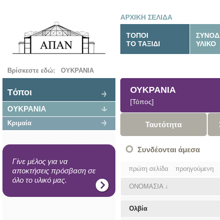
ΑΡΧΙΚΗ ΣΕΛΙΔΑ
ΤΟΠΟΙ
ΣΥΝΟΔ
ΤΟ ΤΑΞΙΔΙ
ΥΛΙΚΟ
Βρίσκεστε εδώ:
ΟΥΚΡΑΝΙΑ
ΟΥΚΡΑΝΙΑ
Tόποι
[Τόπος]
ΟΥΚΡΑΝΙΑ
Κριμαία
Ταυτότητα
Συνδέονται άμεσα
Γίνε μέλος για να
πρώτη σελίδα
προηγούμενη
αποκτήσεις πρόσβαση σε
όλο το υλικό μας.
ΟΝΟΜΑΣΙΑ
↓
Ολβία