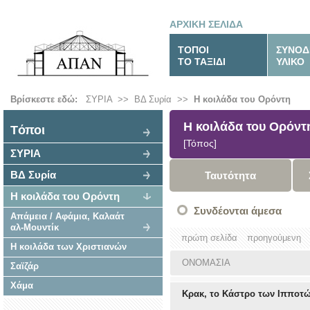
ΑΡΧΙΚΗ ΣΕΛΙΔΑ
ΤΟΠΟΙ
ΣΥΝΟΔ
ΤΟ ΤΑΞΙΔΙ
ΥΛΙΚΟ
Βρίσκεστε εδώ:
ΣΥΡΙΑ
>>
ΒΔ Συρία
>>
Η κοιλάδα του Ορόντη
Η κοιλάδα του Ορόντ
Tόποι
[Τόπος]
ΣΥΡΙΑ
ΒΔ Συρία
Ταυτότητα
Η κοιλάδα του Ορόντη
Συνδέονται άμεσα
Απάμεια / Αφάμια, Καλαάτ
αλ-Μουντίκ
πρώτη σελίδα
προηγούμενη
Η κοιλάδα των Χριστιανών
ΟΝΟΜΑΣΙΑ
Σαϊζάρ
Χάμα
Κρακ, το Κάστρο των Ιπποτ