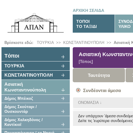
ΑΡΧΙΚΗ ΣΕΛΙΔΑ
ΤΟΠΟΙ
ΣΥΝΟΔ
ΤΟ ΤΑΞΙΔΙ
ΥΛΙΚΟ
Βρίσκεστε εδώ:
ΤΟΥΡΚΙΑ
>>
ΚΩΝΣΤΑΝΤΙΝΟΥΠΟΛΗ
>>
Ασιατική
Ασιατική Κωνσταντι
Tόποι
[Τόπος]
ΤΟΥΡΚΙΑ
ΚΩΝΣΤΑΝΤΙΝΟΥΠΟΛΗ
Ταυτότητα
Ασιατική
Κωνσταντινούπολη
Συνδέονται άμεσα
Δήμος Μπέικοζ
ΟΝΟΜΑΣΙΑ
↓
Δήμος Σκούταρι /
Ουσκουντάρ
Δεν υπάρχουν '
άμεσα συνδεόμ
Δήμος Χαλκηδόνος /
Δείτε τις 'ευρύτερα συνδεόμενες'
Καντίκιοϊ
Πριγκηπόννησα / τα Νησιά