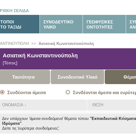
ΡΧΙΚΗ ΣΕΛΙΔΑ
ΤΟΠΟΙ
ΣΥΝΟΔΕΥΤΙΚΟ
ΓΕΩΦΥΣΙΚΕΣ
ΣΥ
ΤΟ ΤΑΞΙΔΙ
ΥΛΙΚΟ
ΟΝΤΟΤΗΤΕΣ
ΑΝ
ΤΑΝΤΙΝΟΥΠΟΛΗ
>>
Ασιατική Κωνσταντινούπολη
Ασιατική Κωνσταντινούπολη
[Τόπος]
Ταυτότητα
Συνοδευτικό Υλικό
Θέμα
Συνδέονται άμεσα
Συνδέονται άμεσα και ευρύτε
ΟΝΟΜΑΣΙΑ
↓
ΘΕΣΗ
Δεν υπάρχουν '
άμεσα συνδεόμενα
' θέματα
τύπου
"Εκπαιδευτικά Κτίσματα
Ιδρύματα"
.
Δείτε τις 'ευρύτερα συνδεόμενες'.