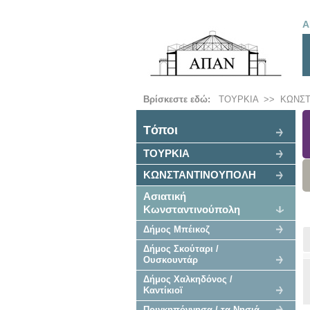
Α
Βρίσκεστε εδώ:
ΤΟΥΡΚΙΑ
>>
ΚΩΝΣ
Tόποι
ΤΟΥΡΚΙΑ
ΚΩΝΣΤΑΝΤΙΝΟΥΠΟΛΗ
Ασιατική
Κωνσταντινούπολη
Δήμος Μπέικοζ
Δήμος Σκούταρι /
Ουσκουντάρ
Δήμος Χαλκηδόνος /
Καντίκιοϊ
Πριγκηπόννησα / τα Νησιά