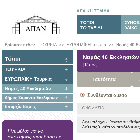
ΑΡΧΙΚΗ ΣΕΛΙΔΑ
ΤΟΠΟΙ
ΣΥΝΟΔ
ΤΟ ΤΑΞΙΔΙ
ΥΛΙΚΟ
Βρίσκεστε εδώ:
ΤΟΥΡΚΙΑ
>>
ΕΥΡΩΠΑΪΚΗ Τουρκία
>>
Νομός 40 Ε
Νομός 40 Εκκλησιών
Tόποι
[Τόπος]
ΤΟΥΡΚΙΑ
ΕΥΡΩΠΑΪΚΗ Τουρκία
Ταυτότητα
Νομός 40 Εκκλησιών
Συνδέονται άμεσα
Δήμος Σαράντα Εκκλησιών
Επαρχία Βιζύης
ΟΝΟΜΑΣΙΑ
Δεν υπάρχουν '
άμεσα συνδεόμε
Δείτε τις 'ευρύτερα συνδεόμενες'
Γίνε μέλος για να
αποκτήσεις πρόσβαση σε