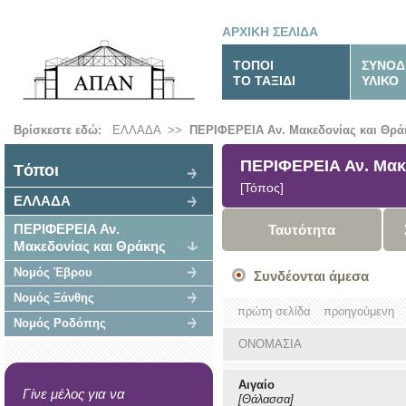
ΑΡΧΙΚΗ ΣΕΛΙΔΑ
ΤΟΠΟΙ
ΣΥΝΟΔ
ΤΟ ΤΑΞΙΔΙ
ΥΛΙΚΟ
Βρίσκεστε εδώ:
ΕΛΛΑΔΑ
>>
ΠΕΡΙΦΕΡΕΙΑ Αν. Μακεδονίας και Θρά
ΠΕΡΙΦΕΡΕΙΑ Αν. Μακ
Tόποι
[Τόπος]
ΕΛΛΑΔΑ
ΠΕΡΙΦΕΡΕΙΑ Αν.
Ταυτότητα
Μακεδονίας και Θράκης
Νομός Έβρου
Συνδέονται άμεσα
Νομός Ξάνθης
πρώτη σελίδα
προηγούμενη
Νομός Ροδόπης
ΟΝΟΜΑΣΙΑ
Αιγαίο
Γίνε μέλος για να
[Θάλασσα]