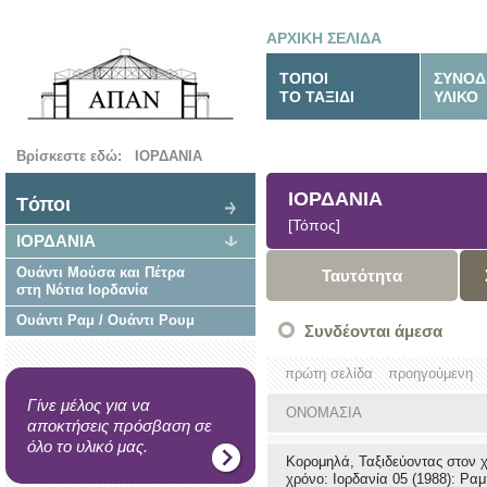
ΑΡΧΙΚΗ ΣΕΛΙΔΑ
ΤΟΠΟΙ
ΣΥΝΟΔ
ΤΟ ΤΑΞΙΔΙ
ΥΛΙΚΟ
Βρίσκεστε εδώ:
ΙΟΡΔΑΝΙΑ
ΙΟΡΔΑΝΙΑ
Tόποι
[Τόπος]
ΙΟΡΔΑΝΙΑ
Ουάντι Μούσα και Πέτρα
Ταυτότητα
στη Νότια Ιορδανία
Ουάντι Ραμ / Ουάντι Ρουμ
Συνδέονται άμεσα
πρώτη σελίδα
προηγούμενη
Γίνε μέλος για να
ΟΝΟΜΑΣΙΑ
αποκτήσεις πρόσβαση σε
όλο το υλικό μας.
Κορομηλά, Ταξιδεύοντας στον χ
χρόνο: Ιορδανία 05 (1988): Ρ