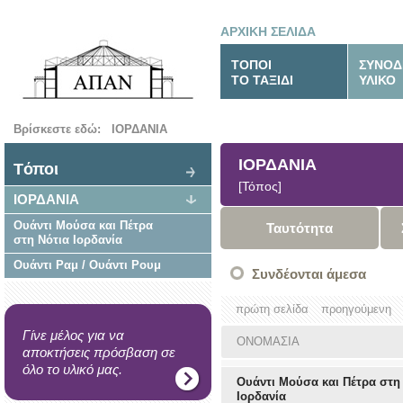
ΑΡΧΙΚΗ ΣΕΛΙΔΑ
ΤΟΠΟΙ
ΣΥΝΟΔ
ΤΟ ΤΑΞΙΔΙ
ΥΛΙΚΟ
Βρίσκεστε εδώ:
ΙΟΡΔΑΝΙΑ
ΙΟΡΔΑΝΙΑ
Tόποι
[Τόπος]
ΙΟΡΔΑΝΙΑ
Ουάντι Μούσα και Πέτρα
Ταυτότητα
στη Νότια Ιορδανία
Ουάντι Ραμ / Ουάντι Ρουμ
Συνδέονται άμεσα
πρώτη σελίδα
προηγούμενη
Γίνε μέλος για να
ΟΝΟΜΑΣΙΑ
αποκτήσεις πρόσβαση σε
όλο το υλικό μας.
Ουάντι Μούσα και Πέτρα στη
Ιορδανία