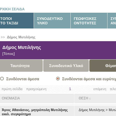
ΡΧΙΚΗ ΣΕΛΙΔΑ
ΤΟΠΟΙ
ΣΥΝΟΔΕΥΤΙΚΟ
ΓΕΩΦΥΣΙΚΕΣ
ΣΥ
ΤΟ ΤΑΞΙΔΙ
ΥΛΙΚΟ
ΟΝΤΟΤΗΤΕΣ
ΑΝ
>>
Δήμος Μυτιλήνης
Δήμος Μυτιλήνης
[Τόπος]
Ταυτότητα
Συνοδευτικό Υλικό
Θέμα
Συνδέονται άμεσα
Συνδέονται άμεσα και ευρύτε
πρώτη σελίδα
προηγούμενη
1
επόμενη
τελ
ΟΝΟΜΑΣΙΑ
ΘΕΣΗ
↓
Άγιος Αθανάσιος, μητρόπολη Μυτιλήνης
Δήμος Μυτιλήνης
>
Μυτι
εκκλ. συγκρότημα