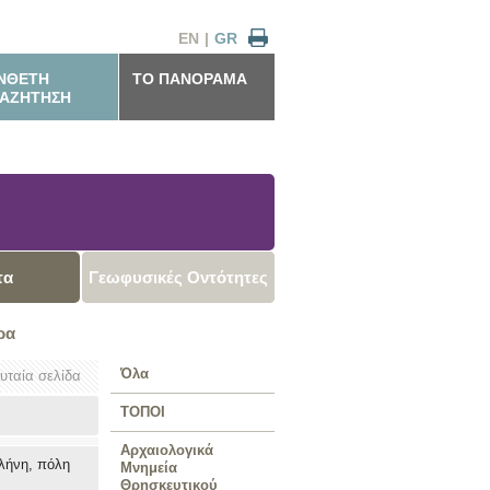
EN
|
GR
ΝΘΕΤΗ
ΤΟ ΠΑΝΟΡΑΜΑ
ΑΖΗΤΗΣΗ
τα
Γεωφυσικές Οντότητες
ρα
Όλα
ευταία σελίδα
ΤΟΠΟΙ
Αρχαιολογικά
λήνη, πόλη
Μνημεία
Θρησκευτικού