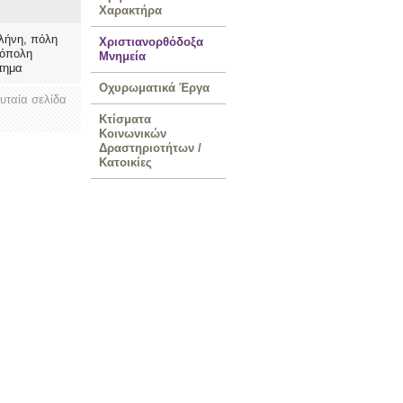
Χαρακτήρα
λήνη, πόλη
Χριστιανορθόδοξα
ρόπολη
Μνημεία
τημα
Οχυρωματικά Έργα
ευταία σελίδα
Κτίσματα
Κοινωνικών
Δραστηριοτήτων /
Κατοικίες